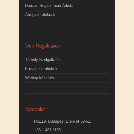
Domain Regisztráció Árlista
Átregisztrálóknak
Web Megoldások
Tárhely Szolgáltatás
E-mail postafiókok
Weblap készítés
Kapcsolat
H-1119, Budapest Etele út 59-61.
+36 1 481 1135