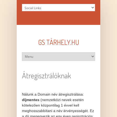
GS TÁRHELY.HU
Átregisztrálóknak
Nálunk a Domain név átregisztrálása:
díjmentes
(nemzetközi nevek esetén
kötelezően központilag 1 évvel kell
meghosszabbítani a név érvényességét. Ez
a díj megegyezik az egy éves regisztrációs